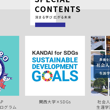
CONTENTS
深まる学び 広がる未来
AP
関西大学×SDGs
社会
ログラム
生涯学