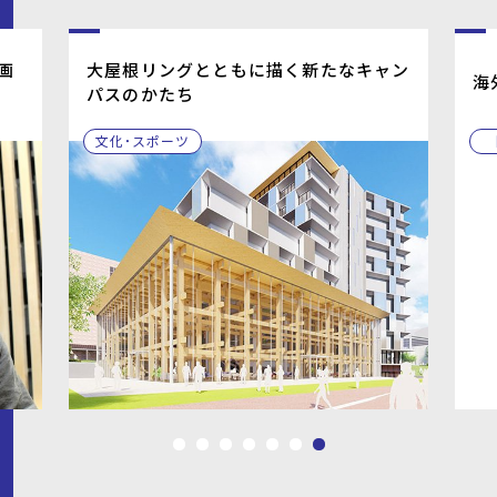
画
大屋根リングとともに描く新たなキャン
海
パスのかたち
文化・スポーツ