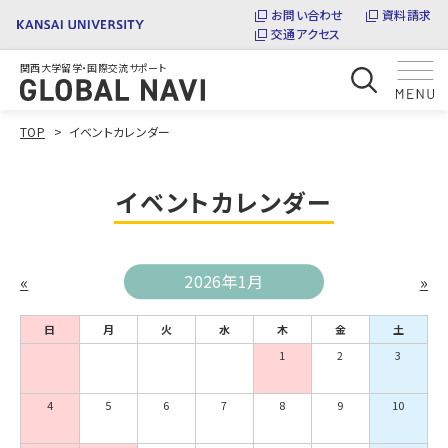
お問い合わせ
資料請求
交通アクセス
関西大学留学・国際交流サポート
TOP
イベントカレンダー
イベントカレンダー
«
2026年1月
»
日
月
火
水
木
金
土
1
2
3
4
5
6
7
8
9
10