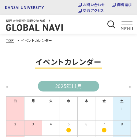
お問い合わせ
資料請求
交通アクセス
関西大学留学・国際交流サポート
TOP
イベントカレンダー
イベントカレンダー
«
2025年11月
»
日
月
火
水
木
金
土
1
2
3
4
5
6
7
8