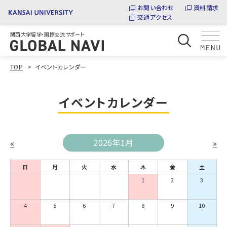
お問い合わせ
資料請求
交通アクセス
関西大学留学・国際交流サポート
TOP
イベントカレンダー
イベントカレンダー
«
2026年1月
»
日
月
火
水
木
金
土
1
2
3
4
5
6
7
8
9
10