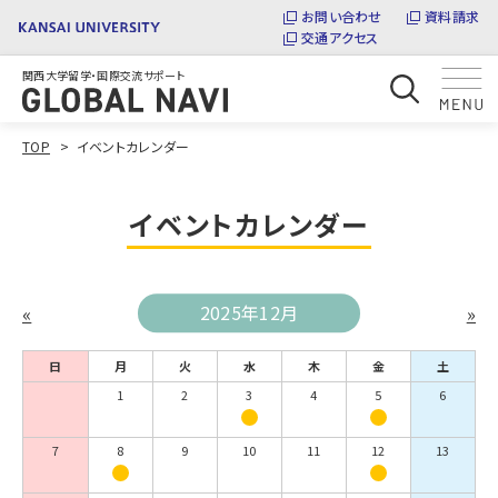
お問い合わせ
資料請求
交通アクセス
関西大学留学・国際交流サポート
TOP
イベントカレンダー
イベントカレンダー
«
2025年12月
»
日
月
火
水
木
金
土
1
2
3
4
5
6
7
8
9
10
11
12
13