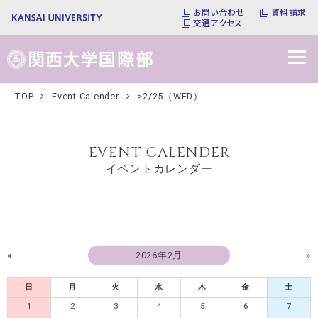
お問い合わせ
資料請求
交通アクセス
TOP
Event Calender
>2/25（WED）
EVENT CALENDER
イベントカレンダー
«
2026年2月
»
日
月
火
水
木
金
土
1
2
3
4
5
6
7