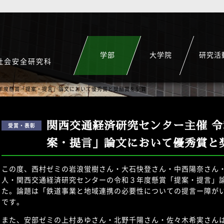
学部
大学院
研究活
社会安全研究科
３年度懸賞「提案・提言」論文において優秀賞と奨励賞を受賞
関西交通経済研究センター主催 
案・提言」論文において優秀賞と
この度、西村ゼミの岩浪蛍樹さん・大石快登さん・中西陽奈さん
人・関西交通経済研究センターの令和３年度懸賞「提案・提言」
た。論題は「鉄道事業と地域連携の必要性についての提言ー障が
です。
また、安部ゼミの上村あゆさん・北野千陽さん・佐々木希実さん