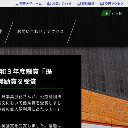
関西大学ホーム
お問い合わせ
資料請求
交通アクセス
JP
/
EN
動
お問い合わせ / アクセス
令和３年度懸賞「提
奨励賞を受賞
・野本真那花さんが、公益財団法
論文において優秀賞を受賞しまし
い者の無人駅利用にあたってー」
は奨励賞を受賞しました。論題は