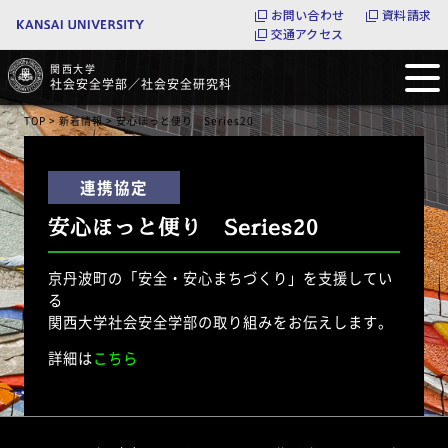
お問い合わせ
資料請求
交通アクセス
関西大学
社会安全学部／社会安全研究科
TOP
>
新着情報
> 安心ほっと便り Series20
安心ほっと便り Series20
京丹波町の「安全・安心まちづくり」を支援してい
る
関西大学社会安全学部の取り組みをお伝えします。
詳細は
こちら