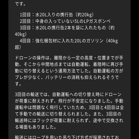
です。
1回目：水20L入りの携行缶（約20kg）
2回目：中身の入っていない5LのLPガスボンベ
3回目：水20Lの携行缶2本を袋に入れたもの（約
40kg）
4回目：強化梱包材に入れた20Lのガソリン（40kg
超）
ドローンの操作は、離陸から一定の高度・位置までが手
動、そこから中間地点までは自動運転、着陸時に再び手
動に切り替えるという運用方法でした。自動運転の方が
ブレが少なく、バッテリーの消耗も抑えられるそうで
す。
3回目の輸送では、自動運転への切り替え時にドローン
が荷重に耐えきれず、飛行が不安定になりました。手動
運転中は問題なく飛行していたため、3回目と4回目は全
て手動での輸送に切り替えられました。また、3回目の
輸送時にはフックが荷重に耐えられず、途中で交換され
る場面もありました。
輸送にはロープを用いた吊り下げ方式が採用されてお