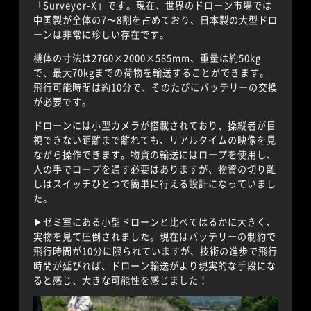
「Surveyor-X」です。現在、世界のドローン市場では
中国製が全体の7〜8割を占めており、日本製の大型ドロ
ーンは非常に珍しい存在です。
機体の寸法は2760×2000×585mm、重量は約50kg
で、最大70kgまでの荷物を輸送することができます。
飛行可能時間は約10分で、そのたびにバッテリーの交換
が必要です。
ドローンには小型カメラが搭載されており、操縦者が目
視できない距離まで離れても、リアルタイムの映像を見
ながら操作できます。物資の輸送にはロープを使用し、
人の手でロープを通す必要はありますが、物資の切り離
しはスイッチひとつで簡単に行える設計になっていまし
た。
▶︎ゼミ室にある小型ドローンと比べてはるかに大きく、
実物を見て圧倒されました。現在はバッテリーの制約で
飛行時間が10分に限られていますが、技術の進歩で飛行
時間が延びれば、ドローン輸送がより現実的な手段にな
ると感じ、大きな可能性を感じました！