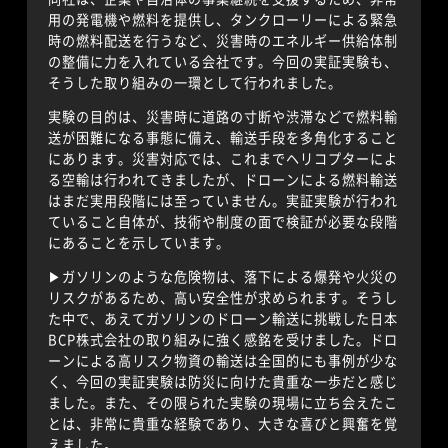
用の発電機や燃料を提供し、タンクローリーによる緊急
時の燃料配送を行うなど、災害時のエネルギー供給体制
の整備に力を入れている会社です。今回の実証実験も、
そうした取り組みの一環として行われました。
実験の目的は、災害時に道路の寸断や渋滞などで燃料輸
送が困難になる事態に備え、輸送手段を多角化すること
にあります。災害対応では、これまでヘリコプターによ
る空輸は行われてきましたが、ドローンによる燃料輸送
はまだ実用段階には至っていません。実証実験が行われ
ていること自体が、技術や制度の面で検証が必要な段階
にあることを示しています。
▶︎ガソリンのような危険物は、落下による爆発や火災の
リスクがあるため、高い安全性が求められます。そうし
た中で、あえてガソリンのドローン輸送に挑戦した日本
BCP株式会社の取り組みに強く感銘を受けました。ドロ
ーンによる高リスク物資の輸送は全国的にも事例が少な
く、今回の実証実験は防災に向けた貴重な一歩だと感じ
ました。また、その限られた実験の現場に立ち会えたこ
とは、非常に貴重な経験であり、大きな喜びと興奮を覚
えました。