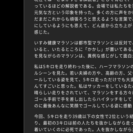
っているほどの解説者である。会場では私たちを
元気な方という印象を持った。多くの方に声をか
だまだこれからも頑張ろうと思えるような言葉で
にしているようにも思えて、どん底から立ち上が
感じた。
いすみ健康マラソンは都市型マラソンとは反対で
いると、いたるところに「かかし」が置いてある
を見ながらのマラソンは、異例な感じがして面白
私は5キロを走り終わった後に、ハーフマラソン
ルシーンを見た。若い夫婦の方や、高齢の方、父
ールしている姿を見て、5キロ走っただけでも大
んてすごいと思った。私はサッカーをしているた
晴らしい走りをされていて、マラソンをする方々
ゴール手前で手を差し出したらハイタッチをして
のに最後あんなに笑顔でゴールしている姿に感動
今回、5キロを走り39歳以下の女性で2位という
り、最初の3キロは前の人たちを抜かしながら走
着いていくのに必死であった。人を抜かしながら