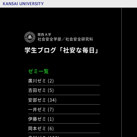
関西大学
社会安全学部／社会安全研究科
学生ブログ「社安な毎日」
ゼミ一覧
廣川ゼミ (2)
吉田ゼミ (5)
安部ゼミ (34)
一井ゼミ (7)
伊藤ゼミ (1)
岡本ゼミ (6)